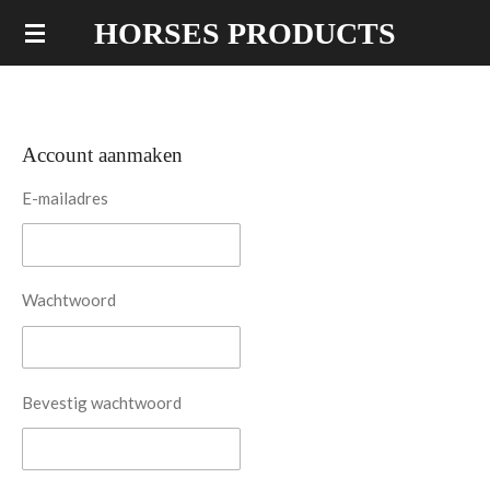
Ga
HORSES PRODUCTS
direct
naar
de
hoofdinhoud
Account aanmaken
E-mailadres
Wachtwoord
Bevestig wachtwoord